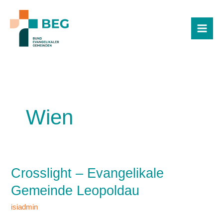
Zum
Inhalt
springen
Wien
Crosslight – Evangelikale
Crosslight
–
Gemeinde Leopoldau
Evangelikale
Gemeinde
isiadmin
Leopoldau