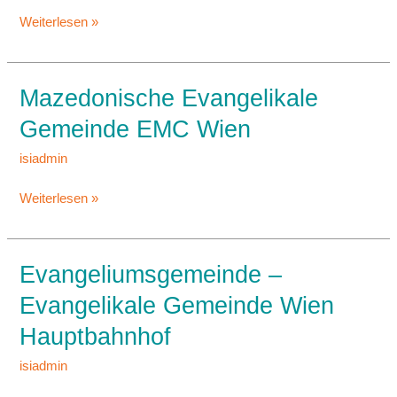
Weiterlesen »
Mazedonische Evangelikale
Mazedonische
Evangelikale
Gemeinde EMC Wien
Gemeinde
EMC
isiadmin
Wien
Weiterlesen »
Evangeliumsgemeinde –
Evangeliumsgemeinde
–
Evangelikale Gemeinde Wien
Evangelikale
Hauptbahnhof
Gemeinde
Wien
isiadmin
Hauptbahnhof