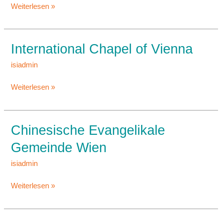
Weiterlesen »
International Chapel of Vienna
International
Chapel
isiadmin
of
Vienna
Weiterlesen »
Chinesische Evangelikale
Chinesische
Evangelikale
Gemeinde Wien
Gemeinde
Wien
isiadmin
Weiterlesen »