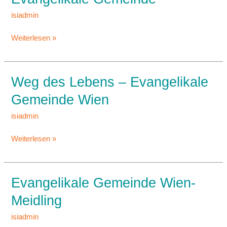
–
Evangelikale
isiadmin
Gemeinde
Weiterlesen »
Weg des Lebens – Evangelikale
Weg
des
Gemeinde Wien
Lebens
–
isiadmin
Evangelikale
Weiterlesen »
Gemeinde
Wien
Evangelikale Gemeinde Wien-
Evangelikale
Gemeinde
Meidling
Wien-
Meidling
isiadmin