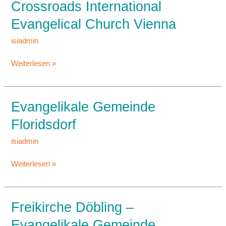
Crossroads International
Crossroads
International
Evangelical Church Vienna
Evangelical
Church
isiadmin
Vienna
Weiterlesen »
Evangelikale Gemeinde
Evangelikale
Gemeinde
Floridsdorf
Floridsdorf
isiadmin
Weiterlesen »
Freikirche Döbling –
Freikirche
Döbling
Evangelikale Gemeinde